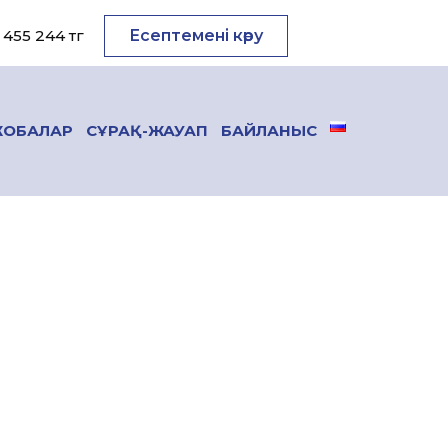
455 244 тг
Есептемені көру
ОБАЛАР
СҰРАҚ-ЖАУАП
БАЙЛАНЫС