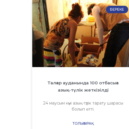
БЕРЕКЕ
Талғар ауданында 100 отбасыға
азық-түлік жеткізілді
24 маусым күні азық-түлік тарату шарасы
болып өтті.
ТОЛЫҒЫРАҚ