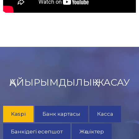
ҚАЙЫРЫМДЫЛЫҚ ЖАСАУ
Kaspi
Банк картасы
Касса
Банкідегі есепшот
Жәшіктер