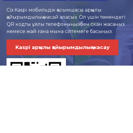
Сіз Kaspi мобильдік қосымшасы арқылы
қайырымдылық жасай аласыз. Ол үшін төмендегі
QR кодты ұялы телефоныңызбен скан жасаңыз
немесе жай ғана мына сілтемеге басыңыз:
Kaspi арқылы қайырымдылық жасау