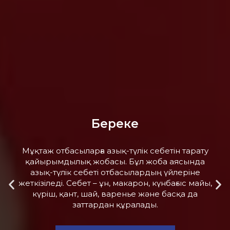
Шұғыл көмек
Негізгі жобаларға кірмеген қосымша көмек,
сонымен қатар төтенше жағдайларда көмек
көрсету.
Қайырымдылық жасау