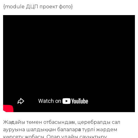
{module ДЦП проект фото}
Жағдайы төмен отбасындағы, церебралды сал
ауруына шалдыққан балаларға түрлі жәрдем
көрсету жобасы. Олар ұдайы сауықтыру