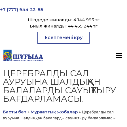
+7 (777) 944-22-88
Шілдеде жиналды: 4 144 993 тг
Биыл жиналды: 44 455 244 тг
Есептемені көру
ЦЕРЕБРАЛДЫ САЛ
АУРУЫНА ШАЛДЫҚҚАН
БАЛАЛАРДЫ САУЫҚТЫРУ
БАҒДАРЛАМАСЫ.
Басты бет
Мұрағаттық жобалар
»
»
Церебралды сал
ауруына шалдыққан балаларды сауықтыру бағдарламасы.