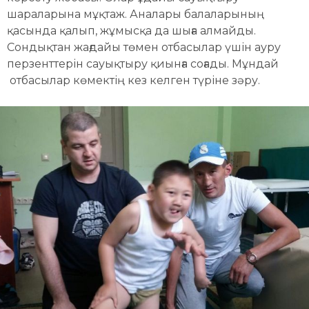
шараларына мұқтаж. Аналары балаларының
қасында қалып, жұмысқа да шыға алмайды.
Сондықтан жағдайы төмен отбасылар үшін ауру
перзенттерін сауықтыру қиынға соғады. Мұндай
отбасылар көмектің кез келген түріне зәру.