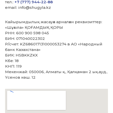
тел.:
+7 (777) 944-22-88
email: info@shugyla.kz
Кайырымдылық жасауға арналған реквизиттер:
«Шұғыла» ҚОҒАМДЫҚ ҚОРЫ
РНН: 600 900 598 045
БИН: 071040022302
Р/счет: KZ686017131000053274 в АО «Народный
банк Казахстана»
БИК: HSBKKZKX
Кбе: 18
КНП: 119
Мекенжай: 050006, Алматы қ., Қалқаман 2 ық.ауд.,
Үсенов көш. 12