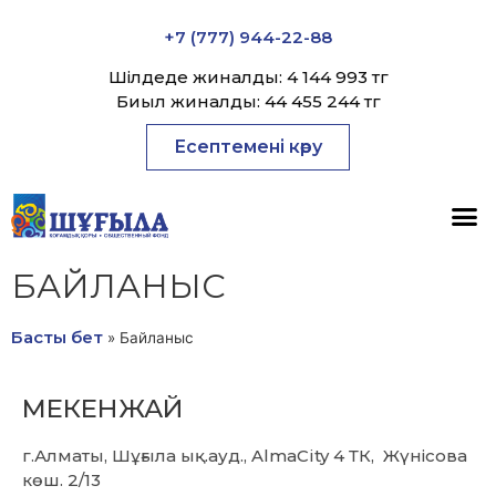
+7 (777) 944-22-88
Шілдеде жиналды: 4 144 993 тг
Биыл жиналды: 44 455 244 тг
Есептемені көру
БАЙЛАНЫС
Басты бет
»
Байланыс
МЕКЕНЖАЙ
г.Алматы, Шұғыла ық.ауд., AlmaCity 4 ТК, Жүнісова
көш. 2/13