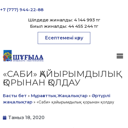
+7 (777) 944-22-88
Шілдеде жиналды: 4 144 993 тг
Биыл жиналды: 44 455 244 тг
Есептемені көру
«САБИ» ҚАЙЫРЫМДЫЛЫҚ
ҚОРЫНАН ҚОЛДАУ
Басты бет
Мұрағаттық Жаңалықтар
Әртүрлі
»
»
жаңалықтар
»
«Саби» қайырымдылық қорынан қолдау
Тамыз 18, 2020