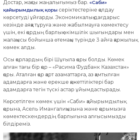
Достар, жақсы жаңалығымыз бар.
«Саби»
қайырымдылық қоры
серіктестеріне қолдау
көрсетуді ұйғарды. Экономикалық дағдарыс
кезінде аяққа тұруға және жабылмауға көмектесу
үшін, екі қордың барлық әкімшілік шығындары мен
жалақысы бойынша өтемақы түрінде 3 айға қаржылық
көмек алды.
Осы қорлардың бірі Шұғыла қоры болды. Көмек
алған тағы бір қор – «Расима Фудбанк Казахстан»
қоры. Аталған қор қарт азаматтарға, аз қамтылған
адамдарға және ерекше қажеттіліктері бар
адамдарға тегін түскі астар ұйымдастырады.
Көрсетілген көмек үшін «Саби» қайырымдылық
қорына, Асель Имангалиқызына және қорымызға
көмектескендердің барлығына алғысымызды
білдіреміз.